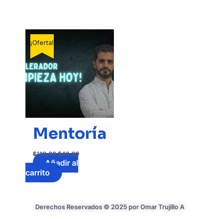
¡Oferta!
Mentoría
$
112.00
$
43.00
Añadir al
carrito
Derechos Reservados © 2025 por Omar Trujillo A