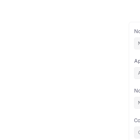
N
Ap
No
Co